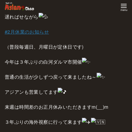
コ
遅ればせながら
ン
#2月休業のお知らせ
テ
ン
（普段毎週日、月曜日が定休日です)
ツ
へ
今年は３年ぶりの白河ダルマ市開催
移
動
普通の生活が少しずつ戻って来ましたね～
アジアンも営業してます
来週は時間差のお正月休みいただきますm(__)m
３年ぶりの海外視察に行って来ます