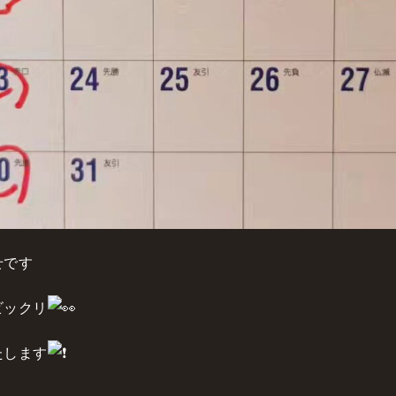
せです
ビックリ
たします