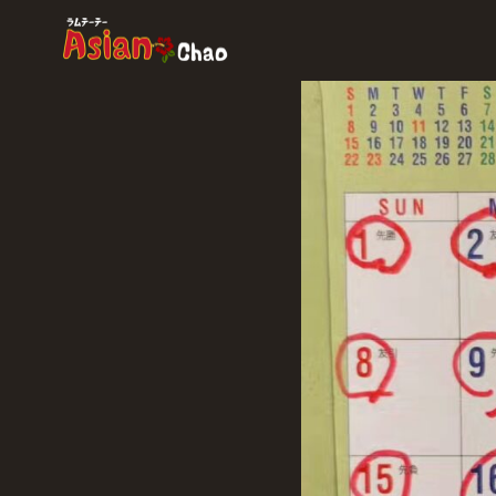
コ
ン
テ
ン
ツ
へ
移
動